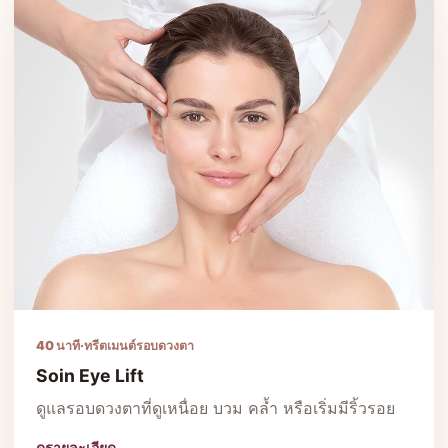
40 นาที
·
ทรีตเมนต์รอบดวงตา
Soin Eye Lift
ดูแลรอบดวงตาที่ดูเหนื่อย บวม คล้ำ หรือเริ่มมีริ้วรอย
ดูรายละเอียด