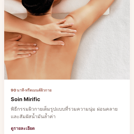
90 นาที
·
ทรีตเมนต์ผิวกาย
Soin Mirific
พิธีกรรมผิวกายเต็มรูปแบบที่รวมความนุ่ม ผ่อนคลาย
และสัมผัสน้ำมันล้ำค่า
ดูรายละเอียด